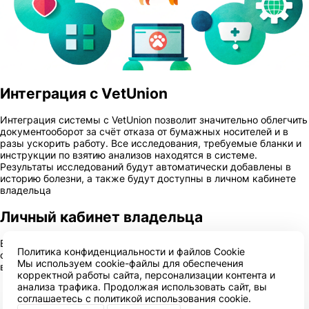
Интеграция с VetUnion
Интеграция системы с VetUnion позволит значительно облегчить
документооборот за счёт отказа от бумажных носителей и в
разы ускорить работу. Все исследования, требуемые бланки и
инструкции по взятию анализов находятся в системе.
Результаты исследований будут автоматически добавлены в
историю болезни, а также будут доступны в личном кабинете
владельца
Личный кабинет владельца
Владелец в личном кабинете может записаться на приём,
Политика конфиденциальности и файлов Cookie
ознакомиться с историей болезни или обратиться к лечащему
Мы используем cookie-файлы для обеспечения
врачу напрямую через чат или через мессенджеры
корректной работы сайта, персонализации контента и
анализа трафика. Продолжая использовать сайт, вы
соглашаетесь с
политикой использования cookie
.